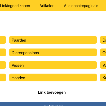
Linktegoed kopen
Artikelen
Alle dochterpagina's
Paarden
D
Dierenpensions
O
Vissen
V
Honden
K
Link toevoegen
Link toevoegen