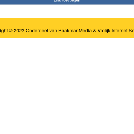
ight © 2023 Onderdeel van
BaakmanMedia
&
Vrolijk Internet S