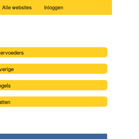
Alle websites
Inloggen
iervoeders
verige
ogels
atten